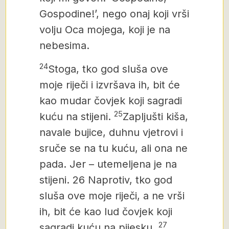
Gospodine!’, nego onaj koji vrši
volju Oca mojega, koji je na
nebesima.
24
Stoga, tko god sluša ove
moje riječi i izvršava ih, bit će
kao mudar čovjek koji sagradi
25
kuću na stijeni.
Zapljušti kiša,
navale bujice, duhnu vjetrovi i
sruče se na tu kuću, ali ona ne
pada. Jer – utemeljena je na
stijeni.
26
Naprotiv, tko god
sluša ove moje riječi, a ne vrši
ih, bit će kao lud čovjek koji
27
sagradi kuću na pijesku.