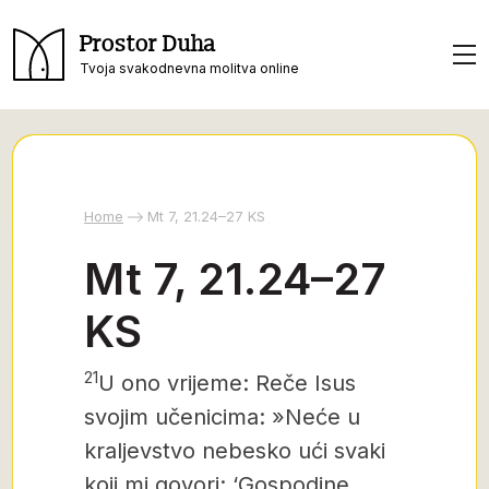
Prostor Duha
Tvoja svakodnevna molitva online
Home
Mt 7, 21.24–27 KS
Mt 7, 21.24–27
KS
21
U ono vrijeme: Reče Isus
svojim učenicima: »Neće u
kraljevstvo nebesko ući svaki
koji mi govori: ‘Gospodine,