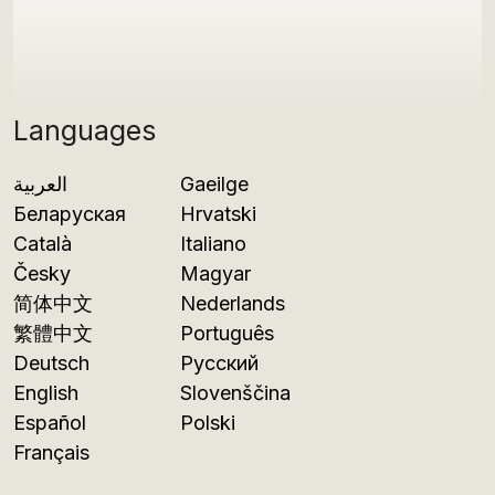
Languages
العربية
Gaeilge
Беларуская
Hrvatski
Català
Italiano
Česky
Magyar
简体中文
Nederlands
繁體中文
Português
Deutsch
Русский
English
Slovenščina
Español
Polski
Français