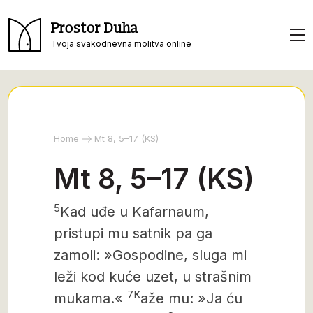
Prostor Duha
Tvoja svakodnevna molitva online
Home
Mt 8, 5–17 (KS)
Mt 8, 5–17 (KS)
5
Kad uđe u Kafarnaum,
pristupi mu satnik pa ga
zamoli: »Gospodine, sluga
mi
leži kod kuće uzet, u strašnim
7K
mukama.«
aže mu: »Ja ću