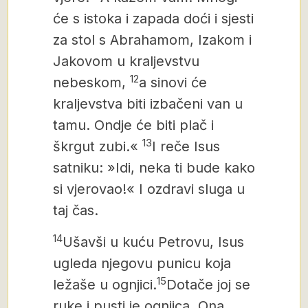
će s istoka i zapada doći i sjesti
za stol s Abrahamom, Izakom i
Jakovom u kraljevstvu
12
nebeskom,
a sinovi će
kraljevstva biti izbačeni van u
tamu. Ondje će biti plač i
13
škrgut zubi.«
I reče Isus
satniku: »Idi, neka ti bude kako
si vjerovao!« I ozdravi sluga u
taj čas.
14
Ušavši u kuću Petrovu, Isus
ugleda njegovu punicu koja
15
ležaše u ognjici.
Dotače joj se
ruke i pusti je ognjica. Ona