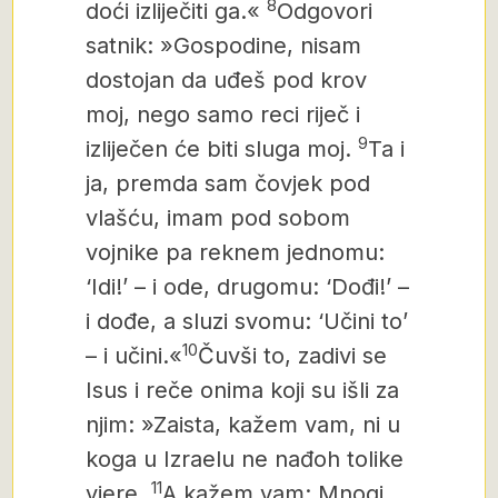
8
doći izliječiti ga.«
Odgovori
satnik: »Gospodine, nisam
dostojan da uđeš pod krov
moj, nego samo reci riječ i
9
izliječen će biti
sluga moj.
Ta i
ja, premda sam čovjek pod
vlašću, imam pod sobom
vojnike pa reknem jednomu:
‘Idi!’ – i ode, drugomu: ‘Dođi!’ –
i dođe, a sluzi svomu: ‘Učini to’
10
– i učini.«
Čuvši to, zadivi se
Isus i reče onima koji su išli za
njim: »Zaista, kažem vam,
ni u
koga u Izraelu ne nađoh tolike
11
vjere.
A kažem vam: Mnogi