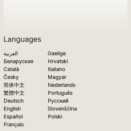
Languages
العربية
Gaeilge
Беларуская
Hrvatski
Català
Italiano
Česky
Magyar
简体中文
Nederlands
繁體中文
Português
Deutsch
Русский
English
Slovenščina
Español
Polski
Français