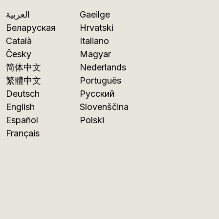
العربية
Gaeilge
Беларуская
Hrvatski
Català
Italiano
Česky
Magyar
简体中文
Nederlands
繁體中文
Português
Deutsch
Русский
English
Slovenščina
Español
Polski
Français