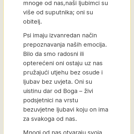
mnoge od nas,naši ljubimci su
više od suputnika; oni su
obitelj.
Psi imaju izvanredan način
prepoznavanja naših emocija.
Bilo da smo radosni ili
opterećeni oni ostaju uz nas
pružajući utjehu bez osude i
ljubav bez uvjeta. Oni su
uistinu dar od Boga – živi
podsjetnici na vrstu
bezuvjetne ljubavi koju on ima
za svakoga od nas.
Mnogi od nas otvaraju svoja