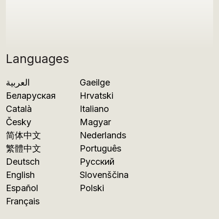
Languages
العربية
Gaeilge
Беларуская
Hrvatski
Català
Italiano
Česky
Magyar
简体中文
Nederlands
繁體中文
Português
Deutsch
Русский
English
Slovenščina
Español
Polski
Français