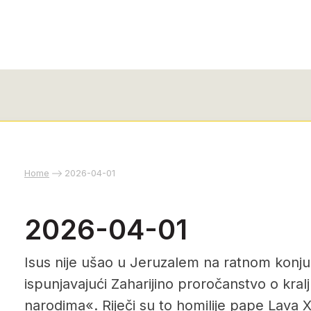
Home
2026-04-01
2026-04-01
Isus nije ušao u Jeruzalem na ratnom konj
ispunjavajući Zaharijino proročanstvo o kralju
narodima«. Riječi su to homilije pape Lava X