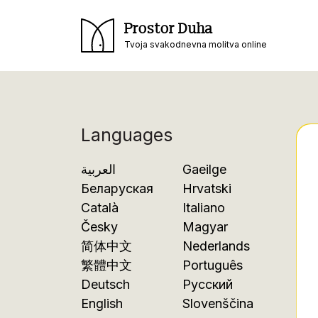
Prostor Duha
Tvoja svakodnevna molitva online
Languages
العربية
Gaeilge
Беларуская
Hrvatski
Català
Italiano
Česky
Magyar
简体中文
Nederlands
繁體中文
Português
Deutsch
Русский
English
Slovenščina