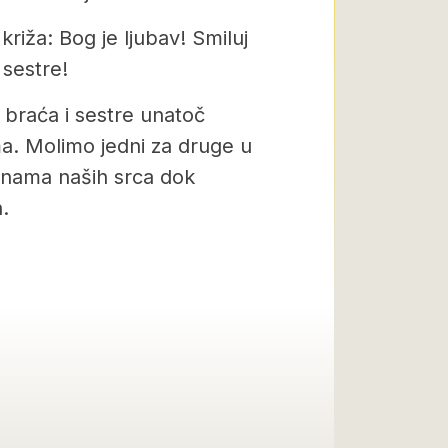
križa: Bog je ljubav! Smiluj
 sestre!
 braća i sestre unatoč
a. Molimo jedni za druge u
binama naših srca dok
.