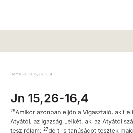
Home
Jn 15,26-16,4
Jn 15,26-16,4
26
Amikor azonban eljön a Vigasztaló, akit e
Atyától, az igazság Lelkét, aki az Atyától s
27
tesz rólam;
de ti is tanúságot tesztek maj