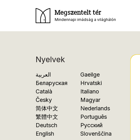
Megszentelt tér
Mindennapi imádság a világhálón
Nyelvek
العربية
Gaeilge
Беларуская
Hrvatski
Català
Italiano
Česky
Magyar
简体中文
Nederlands
繁體中文
Português
Deutsch
Русский
English
Slovenščina