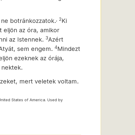
,
2
ne botránkozzatok.
Ki
 eljön az óra, amikor
3
nni az Istennek.
Azért
4
 Atyát, sem engem.
Mindezt
ljön ezeknek az órája,
 nektek.
eket, mert veletek voltam.
United States of America. Used by