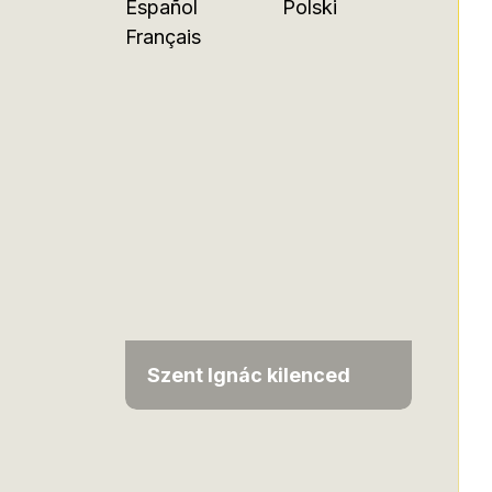
Español
Polski
Français
Szent Ignác kilenced