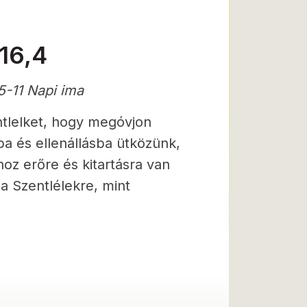
16,4
-11 Napi ima
ntlelket, hogy megóvjon
ba és ellenállásba ütközünk,
z erőre és kitartásra van
a Szentlélekre, mint