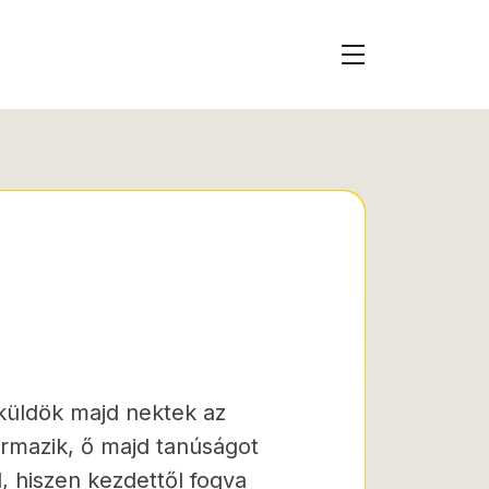
lküldök majd nektek az
zármazik, ő majd tanúságot
d, hiszen kezdettől fogva