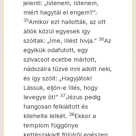
jelenti: „Istenem, Istenem,
,
miért hagytál el engem?”.
35
Amikor ezt hallották, az ott
állók közül egyesek így
36
szóltak: „Íme, Illést hívja.”
Az
egyikük odafutott, egy
szivacsot ecetbe mártott,
nádszálra tűzve inni adott neki,
és így szólt: „Hagyjátok!
Lássuk, eljön-e Illés, hogy
37
levegye őt!”
Jézus pedig
hangosan felkiáltott és
38
kilehelte lelkét.
Ekkor a
templom függönye
kettészakadt fölülről egészen