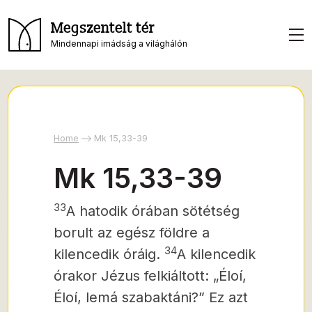
Megszentelt tér
Mindennapi imádság a világhálón
Home
Mk 15,33-39
Mk 15,33-39
33
A hatodik órában sötétség
borult az egész földre
a
34
kilencedik óráig.
A kilencedik
órakor Jézus felkiáltott: „Éloí,
Éloí, lemá szabaktáni?” Ez azt