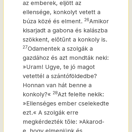
az emberek, eljött az
ellensége, konkolyt vetett a
26
búza közé és elment.
Amikor
kisarjadt a gabona és kalászba
szökkent, előtűnt a konkoly is.
27
Odamentek a szolgák a
gazdához és azt mondták neki:
»Uram! Ugye, te jó magot
vetettél a szántóföldedbe?
Honnan van hát benne a
28
konkoly?«
Azt felelte nekik:
»Ellenséges ember cselekedte
ezt.« A szolgák erre
megkérdezték tőle: »Akarod-
e, hogy elmenjünk és