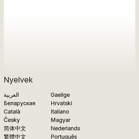
Nyelvek
العربية
Gaeilge
Беларуская
Hrvatski
Català
Italiano
Česky
Magyar
简体中文
Nederlands
繁體中文
Português