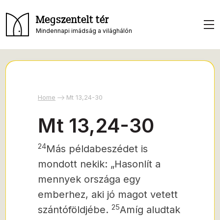
Megszentelt tér
Mindennapi imádság a világhálón
Home
Mt 13,24-30
Mt 13,24-30
24
Más példabeszédet is
mondott nekik: „Hasonlít a
mennyek országa egy
emberhez, aki jó magot vetett
25
szántóföldjébe.
Amíg aludtak