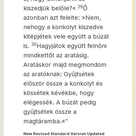
29
kiszedjük belőle?«
Ő
azonban azt felelte: »Nem,
nehogy a konkolyt kiszedve
kitépjétek vele együtt a búzát
30
is.
Hagyjátok együtt felnőni
mindkettőt az aratásig.
Aratáskor majd megmondom
az aratóknak: Gyűjtsétek
először össze a konkolyt és
kössétek kévékbe, hogy
elégessék. A búzát pedig
gyűjtsétek össze a
magtáramba.«”
New Revised Standard Version Updated