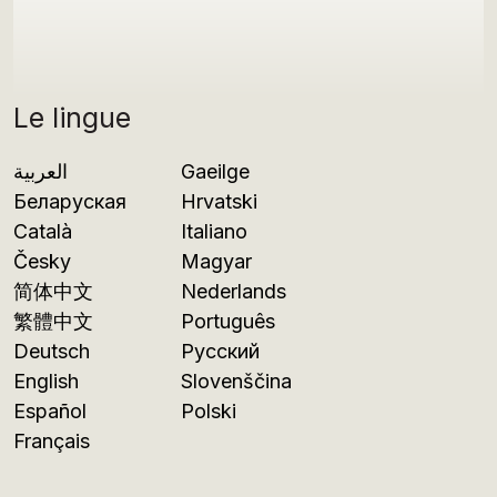
Le lingue
العربية
Gaeilge
Беларуская
Hrvatski
Català
Italiano
Česky
Magyar
简体中文
Nederlands
繁體中文
Português
Deutsch
Русский
English
Slovenščina
Español
Polski
Français