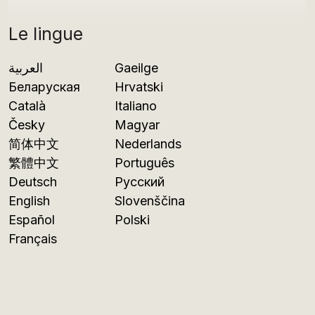
Le lingue
العربية
Gaeilge
Беларуская
Hrvatski
Català
Italiano
Česky
Magyar
简体中文
Nederlands
繁體中文
Português
Deutsch
Русский
English
Slovenščina
Español
Polski
Français