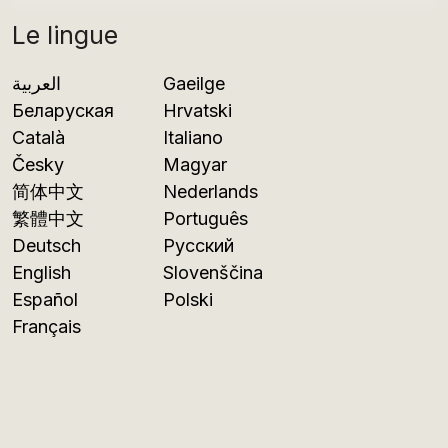
Le lingue
العربية
Gaeilge
Беларуская
Hrvatski
Català
Italiano
Česky
Magyar
简体中文
Nederlands
繁體中文
Português
Deutsch
Русский
English
Slovenščina
Español
Polski
Français