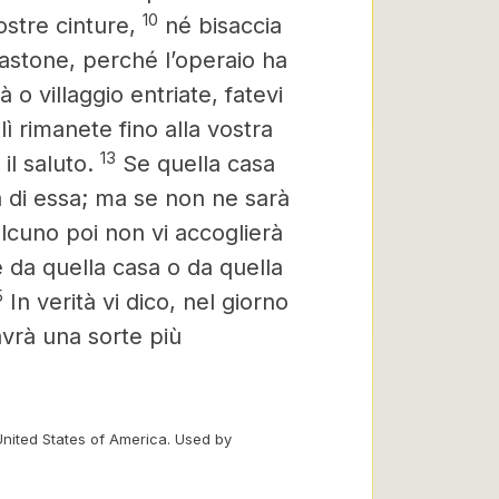
10
ostre cinture,
né bisaccia
bastone, perché l’operaio ha
 o villaggio entriate, fatevi
ì rimanete fino alla vostra
13
il saluto.
Se quella casa
 di essa; ma se non ne sarà
cuno poi non vi accoglierà
e da quella casa o da quella
5
In verità vi dico, nel giorno
vrà una sorte più
United States of America. Used by