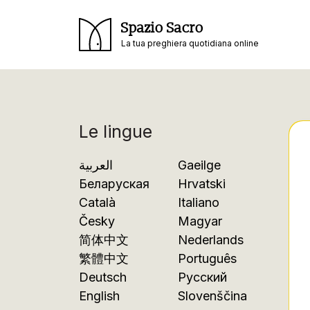
Spazio Sacro
La tua preghiera quotidiana online
Le lingue
العربية
Gaeilge
Беларуская
Hrvatski
Català
Italiano
Česky
Magyar
简体中文
Nederlands
繁體中文
Português
Deutsch
Русский
English
Slovenščina