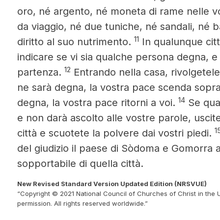
oro, né argento, né moneta di rame nelle v
da viaggio, né due tuniche, né sandali, né 
11
diritto al suo nutrimento.
In qualunque città
indicare se vi sia qualche persona degna, e l
12
partenza.
Entrando nella casa, rivolgetele 
ne sarà degna, la vostra pace scenda sopra
14
degna, la vostra pace ritorni a voi.
Se qual
e non darà ascolto alle vostre parole, uscit
1
città e scuotete la polvere dai vostri piedi.
del giudizio il paese di Sòdoma e Gomorra a
sopportabile di quella città.
New Revised Standard Version Updated Edition (NRSVUE)
“Copyright © 2021 National Council of Churches of Christ in the 
permission. All rights reserved worldwide.”