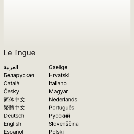
Le lingue
العربية
Gaeilge
Беларуская
Hrvatski
Català
Italiano
Česky
Magyar
简体中文
Nederlands
繁體中文
Português
Deutsch
Русский
English
Slovenščina
Español
Polski