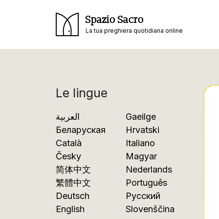
Spazio Sacro
La tua preghiera quotidiana online
Le lingue
العربية
Gaeilge
Беларуская
Hrvatski
Català
Italiano
Česky
Magyar
简体中文
Nederlands
繁體中文
Português
Deutsch
Русский
English
Slovenščina