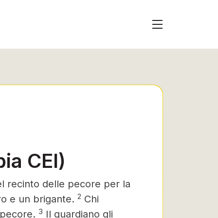
bia CEI)
nel recinto delle pecore per la
2
dro e un brigante.
Chi
3
 pecore.
Il guardiano gli