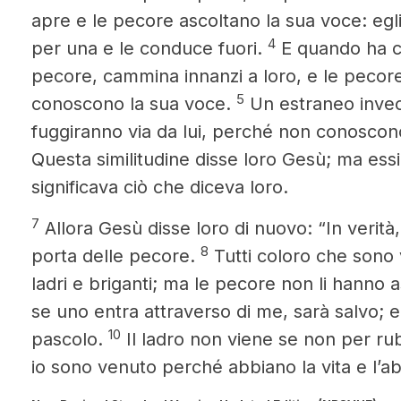
apre e le pecore ascoltano la sua voce: eg
4
per una e le conduce fuori.
E quando ha co
pecore, cammina innanzi a loro, e le pecor
5
conoscono la sua voce.
Un estraneo invec
fuggiranno via da lui, perché non conoscono
Questa similitudine disse loro Gesù; ma es
significava ciò che diceva loro.
7
Allora Gesù disse loro di nuovo: “In verità, 
8
porta delle pecore.
Tutti coloro che sono
ladri e briganti; ma le pecore non li hanno a
se uno entra attraverso di me, sarà salvo; e
10
pascolo.
Il ladro non viene se non per ru
io sono venuto perché abbiano la vita e l’