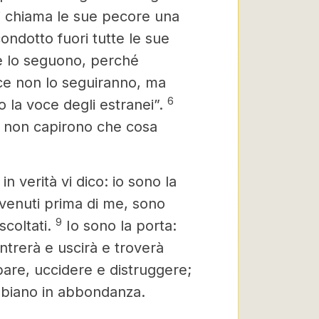
li chiama le sue pecore una
ndotto fuori tutte le sue
e lo seguono, perché
e non lo seguiranno, ma
6
 la voce degli estranei”.
si non capirono che cosa
in verità vi dico: io sono la
 venuti prima di me,
sono
9
scoltati.
Io sono la porta:
ntrerà e uscirà e troverà
bare, uccidere e distruggere;
abbiano in abbondanza.