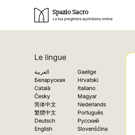
Spazio Sacro
La tua preghiera quotidiana online
Le lingue
العربية
Gaeilge
Беларуская
Hrvatski
Català
Italiano
Česky
Magyar
简体中文
Nederlands
繁體中文
Português
Deutsch
Русский
English
Slovenščina