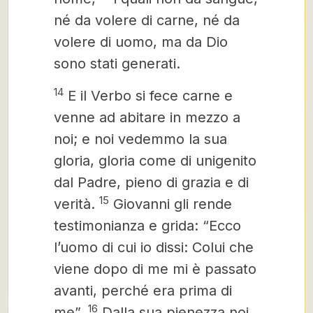
né da volere di carne, né da
volere di uomo, ma da Dio
sono stati generati.
14
E il Verbo si fece carne e
venne ad abitare in mezzo a
noi; e noi vedemmo la sua
gloria, gloria come di unigenito
dal Padre,
pieno di grazia e di
15
verità.
Giovanni gli rende
testimonianza e grida: “Ecco
l’uomo di cui io dissi: Colui che
viene dopo di me mi è passato
avanti, perché era prima di
16
me”.
Dalla sua pienezza noi