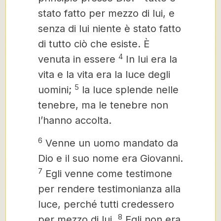
stato fatto per mezzo di lui, e
senza di lui niente è stato fatto
di tutto ciò che esiste. È
4
venuta in essere
In lui era la
vita
e la vita era la luce degli
5
uomini;
la luce splende nelle
tenebre, ma le tenebre non
l’hanno accolta.
6
Venne un uomo mandato da
Dio e il suo nome era Giovanni.
7
Egli venne come testimone
per rendere testimonianza alla
luce, perché tutti credessero
8
per mezzo di lui.
Egli non era