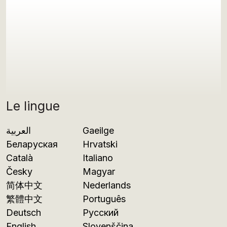
Le lingue
العربية
Gaeilge
Беларуская
Hrvatski
Català
Italiano
Česky
Magyar
简体中文
Nederlands
繁體中文
Português
Deutsch
Русский
English
Slovenščina