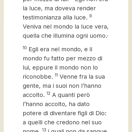
la luce, ma doveva render
9
testimonianza alla luce.
Veniva nel mondo la luce vera,
,
quella che illumina ogni uomo.
10
Egli era nel mondo, e il
mondo fu fatto per mezzo di
lui, eppure il mondo non lo
11
riconobbe.
Venne fra la sua
gente,
ma i suoi non l’hanno
12
accolto.
A quanti però
l’hanno accolto, ha dato
potere di diventare figli di Dio:
a quelli che credono nel suo
13
nome,
i quali non da sangue,