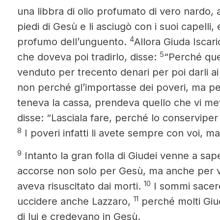
una libbra di olio profumato di vero nardo, 
piedi di Gesù e li asciugò
con i suoi capelli, 
4
profumo dell’unguento.
Allora Giuda Iscari
5
che doveva poi tradirlo, disse:
“Perché que
venduto per trecento denari per poi darli ai
non perché gl’importasse dei poveri, ma pe
teneva la cassa, prendeva quello che vi m
disse: “Lasciala fare, perché lo conservi
per 
8
I poveri infatti li avete sempre con voi, 
9
Intanto la gran folla di Giudei venne a sap
accorse non solo per Gesù, ma anche per v
10
aveva risuscitato dai morti.
I sommi sacerd
11
uccidere anche Lazzaro,
perché molti Giu
di lui e credevano in Gesù.