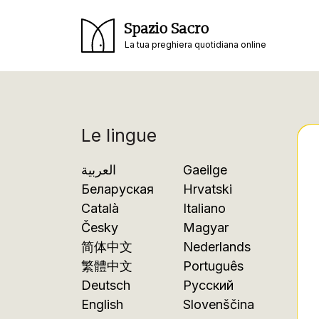
Spazio Sacro
La tua preghiera quotidiana online
Le lingue
العربية
Gaeilge
Беларуская
Hrvatski
Català
Italiano
Česky
Magyar
简体中文
Nederlands
繁體中文
Português
Deutsch
Русский
English
Slovenščina