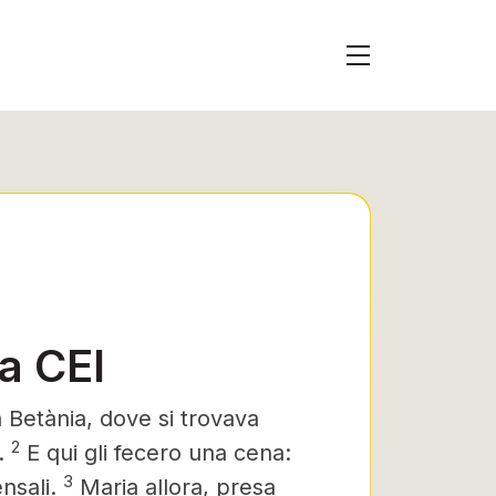
ia CEI
 Betània, dove si trovava
2
.
E qui gli fecero una cena:
3
nsali.
Maria allora, presa