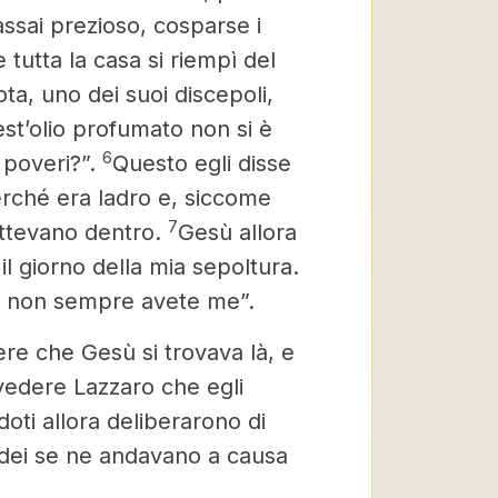
assai prezioso, cosparse i
e tutta la casa si riempì del
ota, uno dei suoi discepoli,
st’olio profumato non si è
6
 poveri?”.
Questo egli disse
rché era ladro e, siccome
7
ettevano dentro.
Gesù allora
il giorno della mia sepoltura.
ma non sempre avete me”.
ere che Gesù si trovava là, e
edere Lazzaro che egli
oti allora deliberarono di
dei se ne andavano a causa