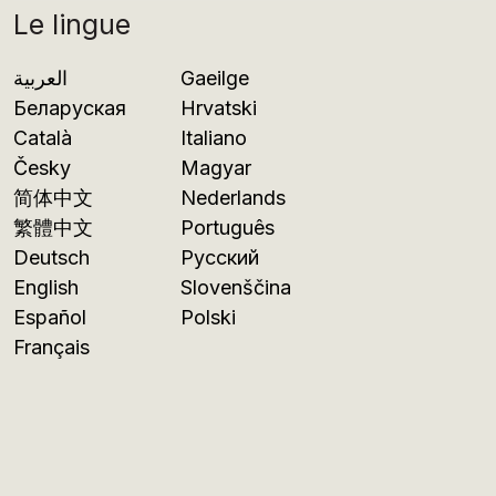
Le lingue
العربية
Gaeilge
Беларуская
Hrvatski
Català
Italiano
Česky
Magyar
简体中文
Nederlands
繁體中文
Português
Deutsch
Русский
English
Slovenščina
Español
Polski
Français