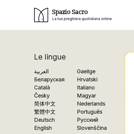
Spazio Sacro
La tua preghiera quotidiana online
Le lingue
العربية
Gaeilge
Беларуская
Hrvatski
Català
Italiano
Česky
Magyar
简体中文
Nederlands
繁體中文
Português
Deutsch
Русский
English
Slovenščina