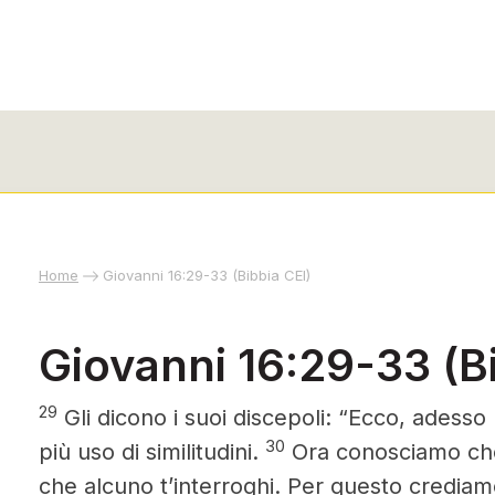
Home
Giovanni 16:29-33 (Bibbia CEI)
Giovanni 16:29-33 (Bi
29
Gli dicono i suoi discepoli: “Ecco, adesso
30
più uso di similitudini.
Ora conosciamo che 
che alcuno t’interroghi. Per questo crediam