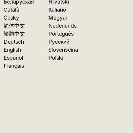
Беларуская
Hrvatski
Català
Italiano
Česky
Magyar
简体中文
Nederlands
繁體中文
Português
Deutsch
Русский
English
Slovenščina
Español
Polski
Français