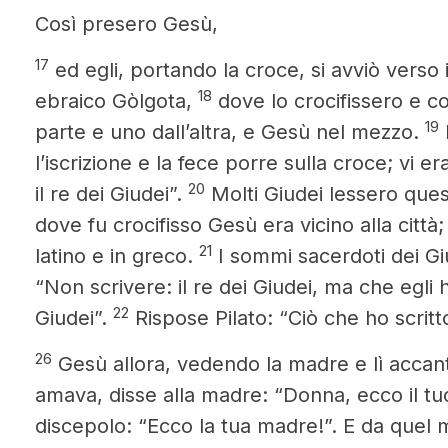
Così presero Gesù,
17
ed egli, portando la croce, si avviò verso i
18
ebraico
Gòlgota,
dove lo crocifissero e co
19
parte e uno dall’altra, e Gesù nel mezzo.
l’iscrizione e la fece porre sulla croce; vi e
20
il re dei Giudei”.
Molti Giudei lessero quest
dove fu crocifisso Gesù era vicino alla città;
21
latino e in greco.
I sommi sacerdoti dei Giu
“Non scrivere: il re dei Giudei, ma che egli h
22
Giudei”.
Rispose Pilato: “Ciò che ho scritto
26
Gesù allora, vedendo la madre e lì accanto
amava, disse alla madre: “Donna, ecco il tuo 
discepolo: “Ecco la tua madre!”. E da quel 