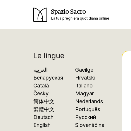
Spazio Sacro
La tua preghiera quotidiana online
Le lingue
العربية
Gaeilge
Беларуская
Hrvatski
Català
Italiano
Česky
Magyar
简体中文
Nederlands
繁體中文
Português
Deutsch
Русский
English
Slovenščina