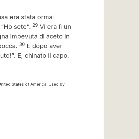
sa era stata ormai
29
 “Ho sete”.
Vi era lì un
na imbevuta di aceto in
30
 bocca.
E dopo aver
to!”. E, chinato il capo,
United States of America. Used by