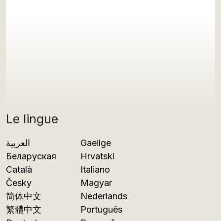
Le lingue
العربية
Gaeilge
Беларуская
Hrvatski
Català
Italiano
Česky
Magyar
简体中文
Nederlands
繁體中文
Português