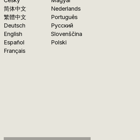
Česky
Magyar
简体中文
Nederlands
繁體中文
Português
Deutsch
Русский
English
Slovenščina
Español
Polski
Français