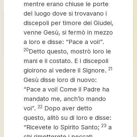
mentre erano chiuse le porte
del luogo dove si trovavano i
discepoli per timore dei Giudei,
venne Gesù, si fermò in mezzo
a loro e disse: “Pace a voi!”.
20
Detto questo, mostrò loro le
mani e il costato. E i discepoli
21
gioirono al vedere il Signore.
Gesù disse loro di nuovo:
“Pace a voi! Come il Padre ha
mandato me, anch’io mando
22
voi”.
Dopo aver detto
questo, alitò su di loro e disse:
23
“Ricevete lo Spirito Santo;
a
chi rimetterete i peccati