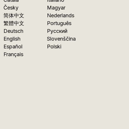
Česky
Magyar
简体中文
Nederlands
繁體中文
Português
Deutsch
Русский
English
Slovenščina
Español
Polski
Français