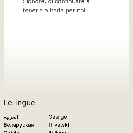
Signore, di continuare a
tenerla a bada per noi.
Le lingue
العربية
Gaeilge
Беларуская
Hrvatski
Català
Italiano