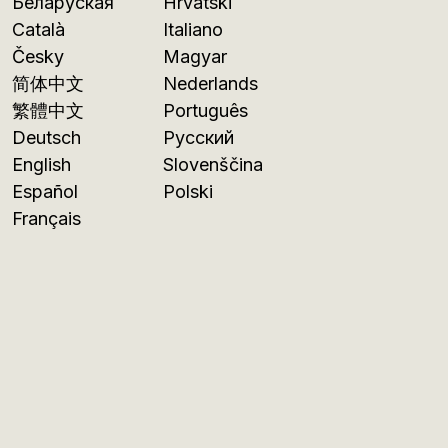
Беларуская
Hrvatski
Català
Italiano
Česky
Magyar
简体中文
Nederlands
繁體中文
Português
Deutsch
Русский
English
Slovenščina
Español
Polski
Français