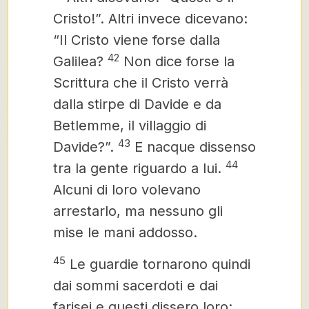
Cristo!”. Altri invece dicevano:
“Il Cristo
viene forse dalla
42
Galilea?
Non dice forse la
Scrittura che il Cristo
verrà
dalla stirpe di Davide e da
Betlemme, il villaggio di
43
Davide?”
.
E nacque dissenso
44
tra la gente riguardo a lui.
Alcuni di loro volevano
arrestarlo, ma nessuno gli
mise le mani addosso.
45
Le guardie tornarono quindi
dai sommi sacerdoti e dai
farisei e questi dissero loro: