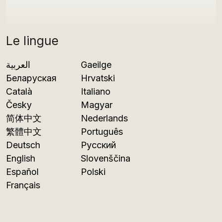
Le lingue
العربية
Gaeilge
Беларуская
Hrvatski
Català
Italiano
Česky
Magyar
简体中文
Nederlands
繁體中文
Português
Deutsch
Русский
English
Slovenščina
Español
Polski
Français