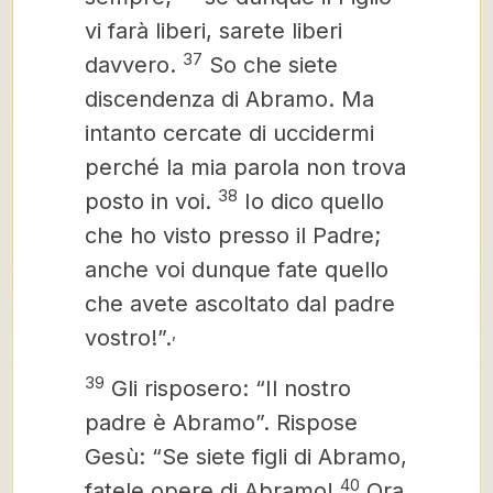
vi farà liberi, sarete liberi
37
davvero.
So che siete
discendenza di Abramo. Ma
intanto cercate di uccidermi
perché la mia parola non trova
38
posto in voi.
Io dico quello
che ho visto presso il Padre;
anche voi dunque fate quello
che avete ascoltato dal padre
,
vostro!”.
39
Gli risposero: “Il nostro
padre è Abramo”. Rispose
Gesù: “Se siete figli di Abramo,
40
fate
le opere di Abramo!
Ora