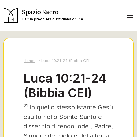
Spazio Sacro
La tua preghiera quotidiana online
Home
Luca 10:21-24 (Bibbia CEI)
Luca 10:21-24
(Bibbia CEI)
21
In quello stesso istante Gesù
esultò nello Spirito Santo
e
disse: “Io ti rendo lode
, Padre,
Signore del cielo e della terra,