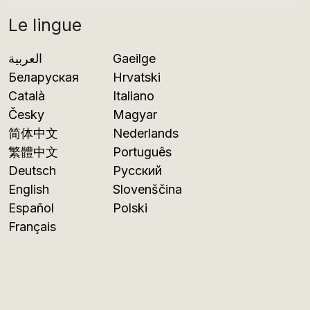
Le lingue
العربية
Gaeilge
Беларуская
Hrvatski
Català
Italiano
Česky
Magyar
简体中文
Nederlands
繁體中文
Português
Deutsch
Русский
English
Slovenščina
Español
Polski
Français