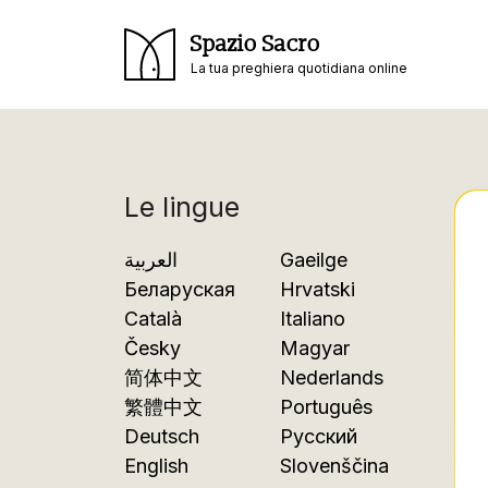
Spazio Sacro
La tua preghiera quotidiana online
Le lingue
العربية
Gaeilge
Беларуская
Hrvatski
Català
Italiano
Česky
Magyar
简体中文
Nederlands
繁體中文
Português
Deutsch
Русский
English
Slovenščina