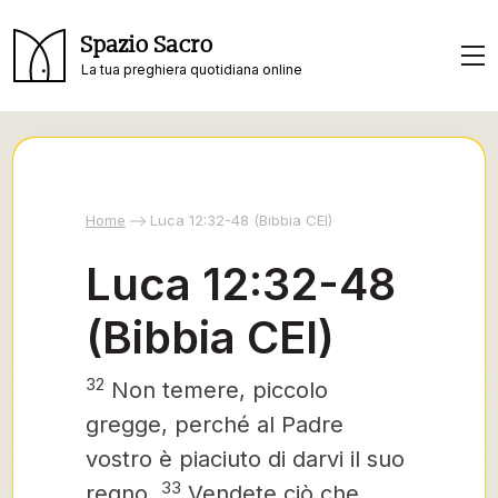
Spazio Sacro
La tua preghiera quotidiana online
Home
Luca 12:32-48 (Bibbia CEI)
Luca 12:32-48
(Bibbia CEI)
32
Non temere, piccolo
gregge, perché al Padre
vostro è piaciuto di darvi il suo
33
regno.
Vendete ciò che