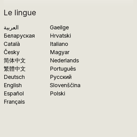
Le lingue
العربية
Gaeilge
Беларуская
Hrvatski
Català
Italiano
Česky
Magyar
简体中文
Nederlands
繁體中文
Português
Deutsch
Русский
English
Slovenščina
Español
Polski
Français