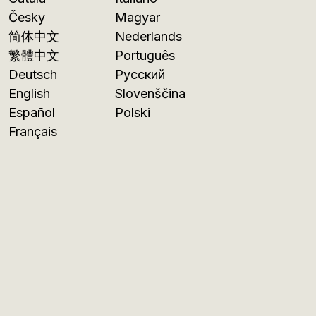
Česky
Magyar
简体中文
Nederlands
繁體中文
Português
Deutsch
Русский
English
Slovenščina
Español
Polski
Français