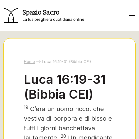
Spazio Sacro
La tua preghiera quotidiana online
Home
Luca 16:19-31 (Bibbia CEI)
Luca 16:19-31
(Bibbia CEI)
19
C’era un uomo ricco, che
vestiva di porpora e di bisso e
tutti i giorni banchettava
20
lautamente.
Un mendicante,