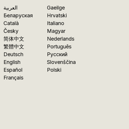
العربية
Gaeilge
Беларуская
Hrvatski
Català
Italiano
Česky
Magyar
简体中文
Nederlands
繁體中文
Português
Deutsch
Русский
English
Slovenščina
Español
Polski
Français