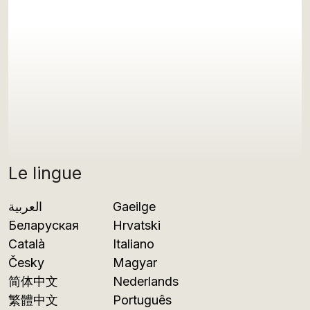
Le lingue
العربية
Gaeilge
Беларуская
Hrvatski
Català
Italiano
Česky
Magyar
简体中文
Nederlands
繁體中文
Português