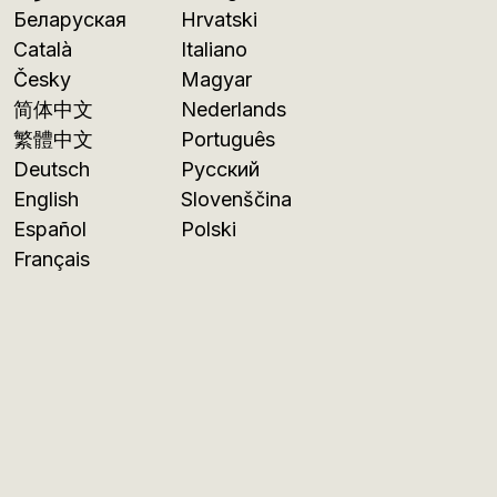
Беларуская
Hrvatski
Català
Italiano
Česky
Magyar
简体中文
Nederlands
繁體中文
Português
Deutsch
Русский
English
Slovenščina
Español
Polski
Français