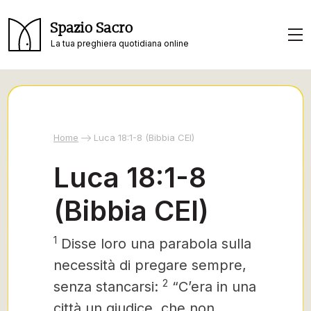
Spazio Sacro
La tua preghiera quotidiana online
Home
Luca 18:1-8 (Bibbia CEI)
Luca 18:1-8
(Bibbia CEI)
1
Disse
loro una parabola sulla
necessità di pregare sempre,
2
senza stancarsi:
“C’era in una
città un giudice, che non