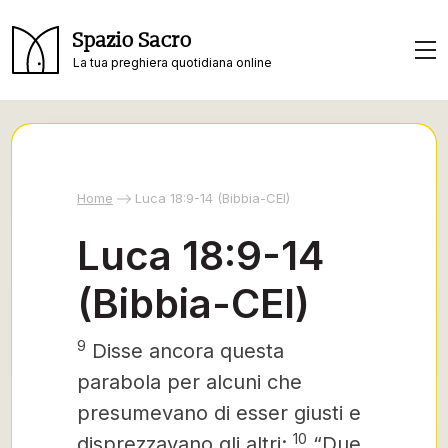
Spazio Sacro
La tua preghiera quotidiana online
Home
Luca 18:9-14 (Bibbia-CEI)
Luca 18:9-14
(Bibbia-CEI)
9
Disse ancora questa
parabola per alcuni che
presumevano di esser giusti e
10
disprezzavano gli altri:
“Due