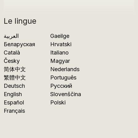
Le lingue
العربية
Gaeilge
Беларуская
Hrvatski
Català
Italiano
Česky
Magyar
简体中文
Nederlands
繁體中文
Português
Deutsch
Русский
English
Slovenščina
Español
Polski
Français