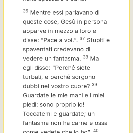
36
Mentre essi parlavano di
queste cose, Gesù
in persona
apparve in mezzo a loro e
37
disse: “Pace a voi!”.
Stupiti e
spaventati credevano di
38
vedere un fantasma.
Ma
egli disse: “Perché siete
turbati, e perché sorgono
39
dubbi nel vostro cuore?
Guardate le mie mani e i miei
piedi: sono proprio io!
Toccatemi e guardate; un
fantasma non ha carne e ossa
40
come vedete che io ho”.