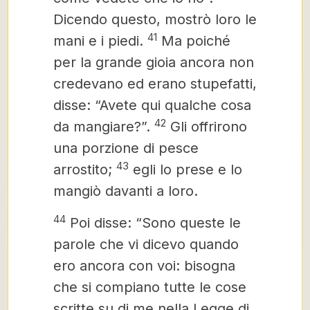
Dicendo questo, mostrò loro le
41
mani e i piedi.
Ma poiché
per la grande gioia ancora non
credevano ed erano stupefatti,
disse: “Avete qui qualche cosa
42
da mangiare?”.
Gli offrirono
una porzione di pesce
43
arrostito;
egli lo prese e lo
mangiò davanti a loro.
44
Poi disse: “Sono queste le
parole che vi dicevo quando
ero ancora con voi: bisogna
che si compiano tutte le cose
scritte su di me nella Legge di