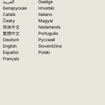
العربية
Gaeilge
Беларуская
Hrvatski
Català
Italiano
Česky
Magyar
简体中文
Nederlands
繁體中文
Português
Deutsch
Русский
English
Slovenščina
Español
Polski
Français