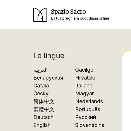
Spazio Sacro
La tua preghiera quotidiana online
Le lingue
العربية
Gaeilge
Беларуская
Hrvatski
Català
Italiano
Česky
Magyar
简体中文
Nederlands
繁體中文
Português
Deutsch
Русский
English
Slovenščina