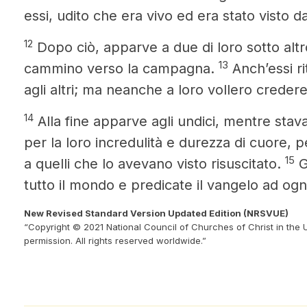
essi, udito che era vivo ed era stato visto d
12
Dopo ciò, apparve a due di loro sotto alt
13
cammino verso la campagna.
Anch’essi r
agli altri; ma neanche a loro vollero credere
14
Alla fine apparve agli undici, mentre stav
per la loro incredulità e durezza di cuore,
15
a quelli che lo avevano visto risuscitato.
G
tutto il mondo e predicate il vangelo
ad ogn
New Revised Standard Version Updated Edition (NRSVUE)
“Copyright © 2021 National Council of Churches of Christ in the 
permission. All rights reserved worldwide.”