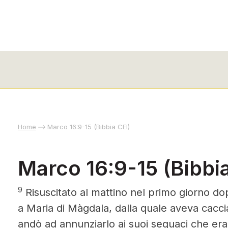
Home
Marco 16:9-15 (Bibbia CEI)
Marco 16:9-15 (Bibbia
9
Risuscitato al mattino nel primo giorno do
a Maria di Màgdala, dalla quale aveva cacc
andò ad annunziarlo ai suoi seguaci che eran