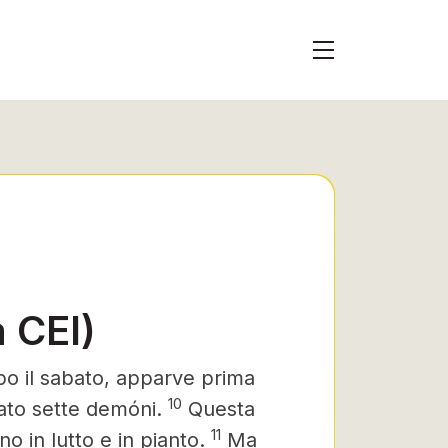
 CEI)
po il sabato, apparve prima
10
iato sette demóni.
Questa
11
o in lutto e in pianto.
Ma