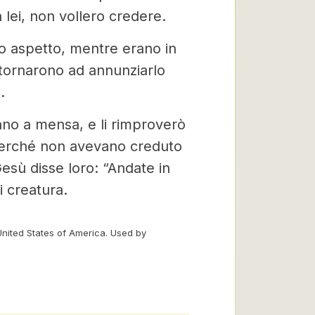
a lei, non vollero credere.
ro aspetto, mentre erano in
itornarono ad annunziarlo
.
ano a mensa, e li rimproverò
 perché non avevano creduto
esù disse loro: “Andate in
i creatura.
United States of America. Used by