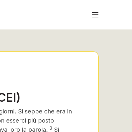
CEI)
iorni. Si seppe che era in
n esserci più posto
3
va loro la parola.
Si