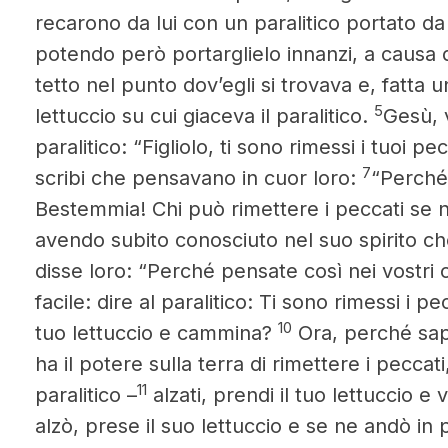
recarono
da lui con un paralitico portato d
potendo però portarglielo innanzi, a causa d
tetto nel punto dov’egli si trovava e, fatta u
5
lettuccio su cui giaceva il paralitico.
Gesù, v
paralitico: “Figliolo, ti sono rimessi i tuoi pe
7
scribi che pensavano in cuor loro:
“Perché 
Bestemmia! Chi può rimettere i peccati se n
avendo subito conosciuto nel suo spirito ch
disse loro: “Perché pensate così nei vostri 
facile: dire al paralitico: Ti sono rimessi i pec
10
tuo lettuccio e cammina?
Ora, perché sapp
ha il potere sulla terra di rimettere i peccati,
11
paralitico –
alzati, prendi il tuo lettuccio e 
alzò, prese il suo lettuccio e se ne andò in pr