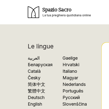
Spazio Sacro
La tua preghiera quotidiana online
Le lingue
العربية
Gaeilge
Беларуская
Hrvatski
Català
Italiano
Česky
Magyar
简体中文
Nederlands
繁體中文
Português
Deutsch
Русский
English
Slovenščina