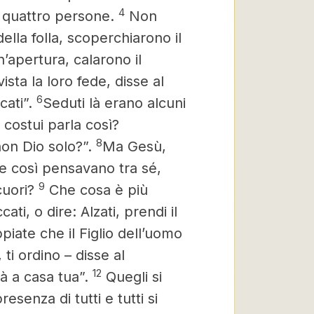
4
a quattro persone.
Non
ella folla, scoperchiarono il
n’apertura, calarono il
ista la loro fede, disse al
6
ccati”.
Seduti là erano alcuni
costui parla così?
8
on Dio solo?”.
Ma Gesù,
e così pensavano tra sé,
9
cuori?
Che cosa è più
cati, o dire: Alzati, prendi il
iate che il Figlio dell’uomo
 ti ordino – disse al
12
và a casa tua”.
Quegli si
esenza di tutti e tutti si