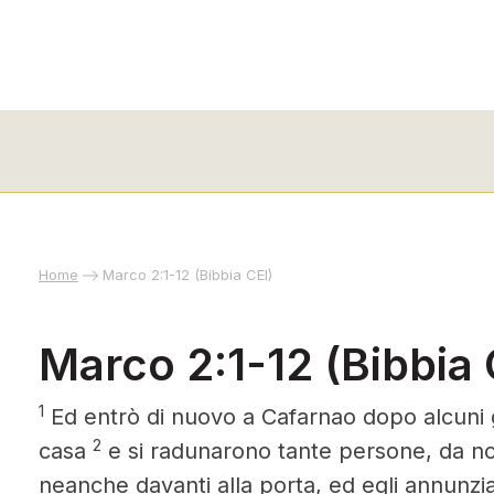
Home
Marco 2:1-12 (Bibbia CEI)
Marco 2:1-12 (Bibbia 
1
Ed entrò di nuovo a Cafarnao dopo alcuni g
2
casa
e si radunarono tante persone, da no
neanche davanti alla porta, ed egli annunzia