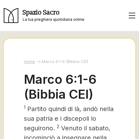
Spazio Sacro
La tua preghiera quotidiana online
Home
Marco 6:1-6 (Bibbia CEI)
Marco 6:1-6
(Bibbia CEI)
1
Partito quindi di là, andò nella
sua patria e i discepoli lo
2
seguirono.
Venuto il sabato,
incominciò a insegnare nella