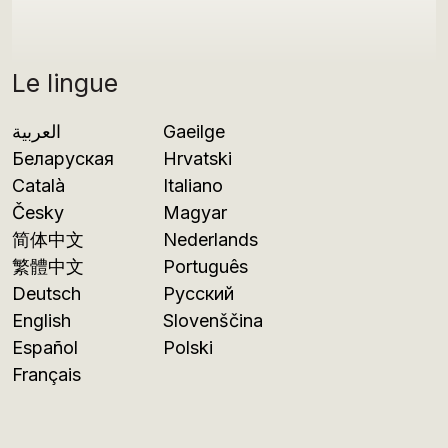
Le lingue
العربية
Gaeilge
Беларуская
Hrvatski
Català
Italiano
Česky
Magyar
简体中文
Nederlands
繁體中文
Português
Deutsch
Русский
English
Slovenščina
Español
Polski
Français