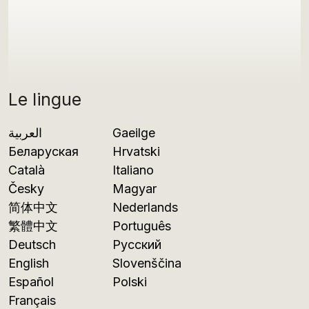
Le lingue
العربية
Gaeilge
Беларуская
Hrvatski
Català
Italiano
Česky
Magyar
简体中文
Nederlands
繁體中文
Português
Deutsch
Русский
English
Slovenščina
Español
Polski
Français