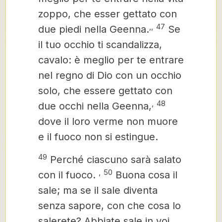
zoppo, che esser gettato con
,
,
47
due piedi nella Geenna.
Se
il tuo occhio ti scandalizza,
cavalo: è meglio per te entrare
nel regno di Dio con un occhio
solo, che essere gettato con
,
48
due occhi nella Geenna,
dove il loro verme non muore
e il fuoco non si estingue.
49
Perché ciascuno sarà salato
,
50
con il fuoco.
Buona cosa il
sale; ma se il sale diventa
senza sapore, con che cosa lo
salerete?
Abbiate sale in voi