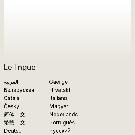
Le lingue
العربية
Gaeilge
Беларуская
Hrvatski
Català
Italiano
Česky
Magyar
简体中文
Nederlands
繁體中文
Português
Deutsch
Русский