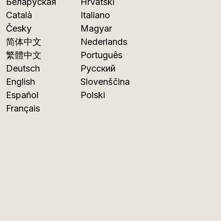
Беларуская
Hrvatski
Català
Italiano
Česky
Magyar
简体中文
Nederlands
繁體中文
Português
Deutsch
Русский
English
Slovenščina
Español
Polski
Français