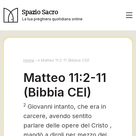
Spazio Sacro
La tua preghiera quotidiana online
Home
Matteo 11:2-11 (Bibbia CEI)
Matteo 11:2-11
(Bibbia CEI)
2
Giovanni intanto, che era in
carcere, avendo sentito
parlare delle opere del Cristo
,
mandò a dirgli per mezzo dei