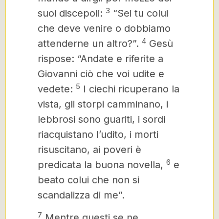
3
suoi
discepoli:
“Sei tu colui
che deve venire o dobbiamo
4
attenderne un altro?”.
Gesù
rispose: “Andate e riferite a
Giovanni ciò che voi udite e
5
vedete:
I ciechi ricuperano la
vista, gli storpi camminano, i
lebbrosi sono guariti, i sordi
riacquistano l’udito, i morti
risuscitano, ai poveri è
6
predicata la buona novella,
e
beato colui che non si
scandalizza di me”.
7
Mentre questi se ne