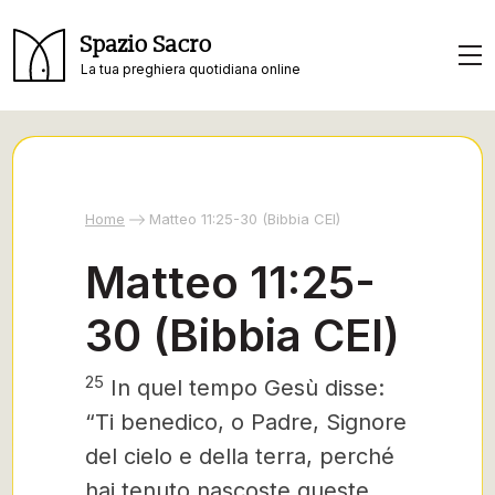
Spazio Sacro
La tua preghiera quotidiana online
Home
Matteo 11:25-30 (Bibbia CEI)
Matteo 11:25-
30 (Bibbia CEI)
25
In quel tempo Gesù disse:
“Ti benedico
, o Padre, Signore
del cielo e della terra, perché
hai tenuto nascoste queste