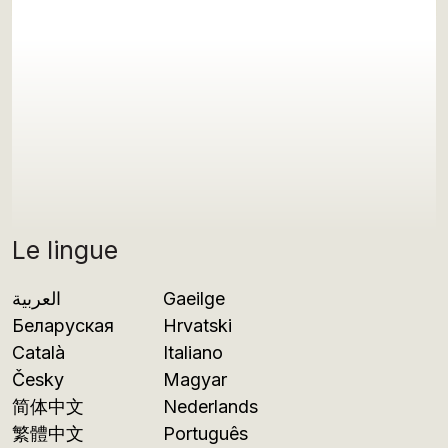
Le lingue
العربية
Gaeilge
Беларуская
Hrvatski
Català
Italiano
Česky
Magyar
简体中文
Nederlands
繁體中文
Português