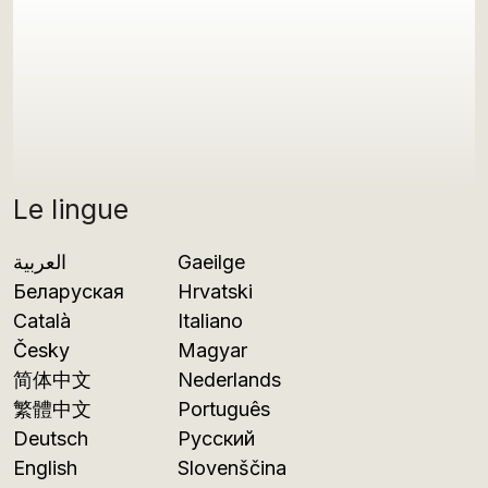
Le lingue
العربية
Gaeilge
Беларуская
Hrvatski
Català
Italiano
Česky
Magyar
简体中文
Nederlands
繁體中文
Português
Deutsch
Русский
English
Slovenščina