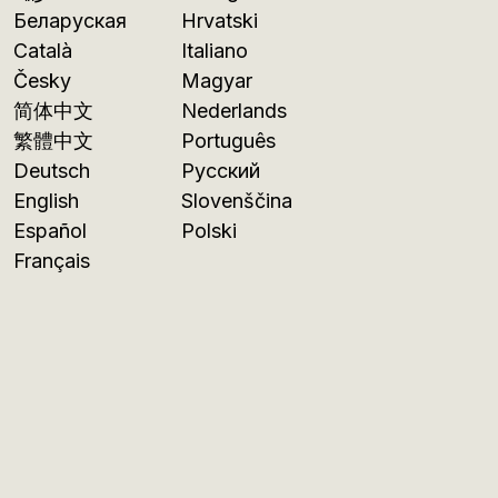
Беларуская
Hrvatski
Català
Italiano
Česky
Magyar
简体中文
Nederlands
繁體中文
Português
Deutsch
Русский
English
Slovenščina
Español
Polski
Français