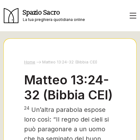
Spazio Sacro
La tua preghiera quotidiana online
Home
Matteo 13:24-32 (Bibbia CEI)
Matteo 13:24-
32 (Bibbia CEI)
24
Un’altra parabola espose
loro così: “Il regno dei cieli si
può paragonare a un uomo
che ha seminato del buon