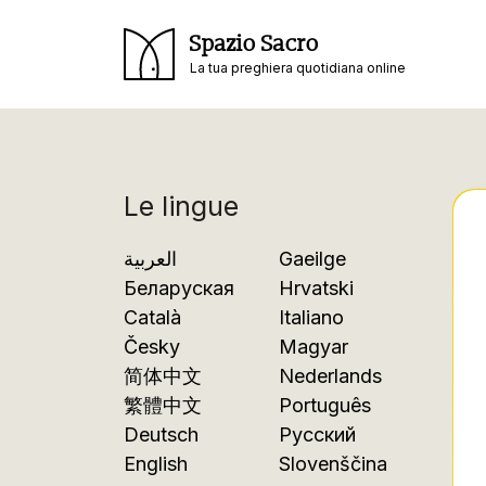
Spazio Sacro
La tua preghiera quotidiana online
Le lingue
العربية
Gaeilge
Беларуская
Hrvatski
Català
Italiano
Česky
Magyar
简体中文
Nederlands
繁體中文
Português
Deutsch
Русский
English
Slovenščina