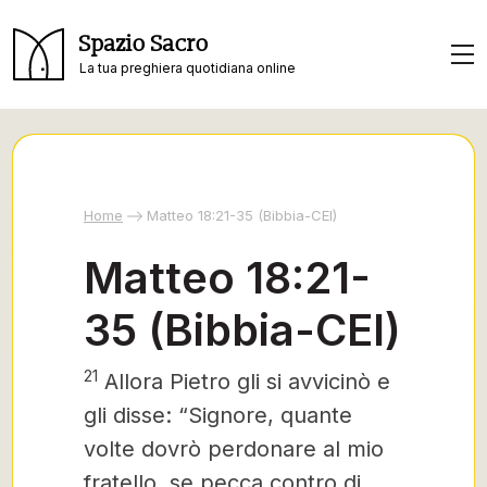
Spazio Sacro
La tua preghiera quotidiana online
Home
Matteo 18:21-35 (Bibbia-CEI)
Matteo 18:21-
35 (Bibbia-CEI)
21
Allora Pietro gli si avvicinò e
gli disse: “Signore, quante
volte dovrò perdonare al mio
fratello, se pecca contro di