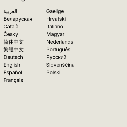
العربية
Gaeilge
Беларуская
Hrvatski
Català
Italiano
Česky
Magyar
简体中文
Nederlands
繁體中文
Português
Deutsch
Русский
English
Slovenščina
Español
Polski
Français