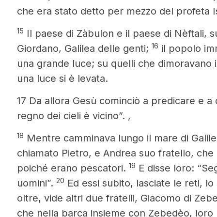
che era stato detto per mezzo del profeta I
15
Il paese di Zàbulon e il paese di Nèftali, su
16
Giordano, Galilea delle genti;
il popolo im
una grande luce; su quelli che dimoravano 
una luce si è levata.
17 Da allora Gesù cominciò a predicare e a d
regno dei cieli è vicino”.
,
18
Mentre camminava lungo il mare di Galilea
chiamato Pietro, e Andrea suo fratello, che 
19
poiché erano pescatori.
E disse loro: “Seg
20
uomini”.
Ed essi subito, lasciate le reti, l
oltre, vide altri due fratelli, Giacomo di Ze
che nella barca insieme con Zebedèo, loro p