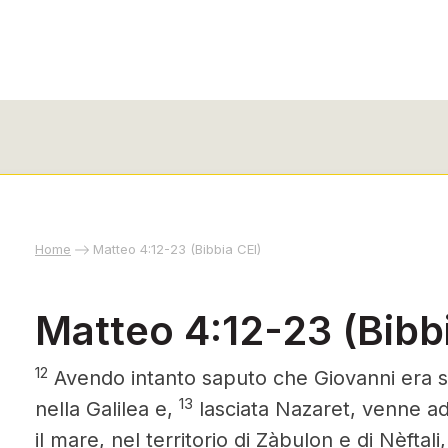
Home
Matteo 4:12-23 (Bibbia CEI)
Matteo 4:12-23 (Bibbi
12
Avendo intanto saputo
che Giovanni era st
13
nella Galilea e,
lasciata Nazaret, venne ad
il mare, nel territorio di Zàbulon e di Nèftali