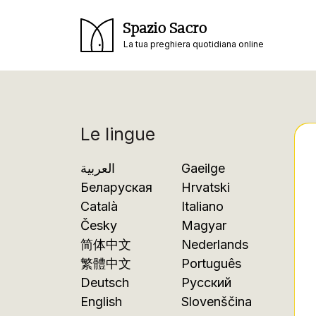
Spazio Sacro
La tua preghiera quotidiana online
Le lingue
العربية
Gaeilge
Беларуская
Hrvatski
Català
Italiano
Česky
Magyar
简体中文
Nederlands
繁體中文
Português
Deutsch
Русский
English
Slovenščina