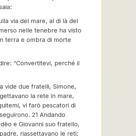
saia:
lla via del mare, al di là del
merso nelle tenebre ha visto
in terra e ombra di morte
ire: “Convertitevi, perché il
 vide due fratelli, Simone,
gettavano la rete in mare,
uitemi, vi farò pescatori di
o seguirono.
21 Andando
bedèo e Giovanni suo fratello,
adre, riassettavano le reti;