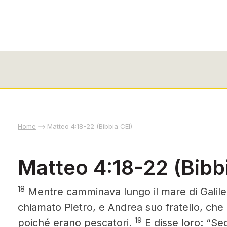
Home
Matteo 4:18-22 (Bibbia CEI)
Matteo 4:18-22 (Bibbi
18
Mentre camminava lungo il mare di Galilea
chiamato Pietro, e Andrea suo fratello, che 
19
poiché erano pescatori.
E disse loro: “Seg