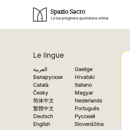
Spazio Sacro
La tua preghiera quotidiana online
Le lingue
العربية
Gaeilge
Беларуская
Hrvatski
Català
Italiano
Česky
Magyar
简体中文
Nederlands
繁體中文
Português
Deutsch
Русский
English
Slovenščina